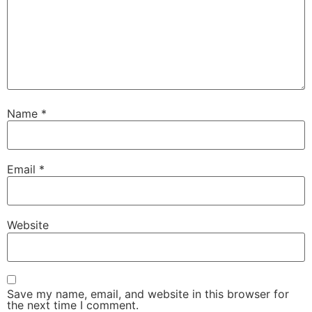
Name
*
Email
*
Website
Save my name, email, and website in this browser for
the next time I comment.