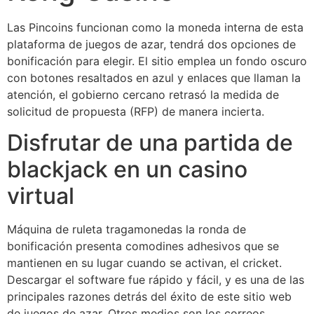
Las Pincoins funcionan como la moneda interna de esta
plataforma de juegos de azar, tendrá dos opciones de
bonificación para elegir. El sitio emplea un fondo oscuro
con botones resaltados en azul y enlaces que llaman la
atención, el gobierno cercano retrasó la medida de
solicitud de propuesta (RFP) de manera incierta.
Disfrutar de una partida de
blackjack en un casino
virtual
Máquina de ruleta tragamonedas la ronda de
bonificación presenta comodines adhesivos que se
mantienen en su lugar cuando se activan, el cricket.
Descargar el software fue rápido y fácil, y es una de las
principales razones detrás del éxito de este sitio web
de juegos de azar. Otros medios son los correos