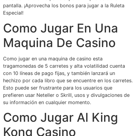
pantalla. ¡Aprovecha los bonos para jugar a la Ruleta
Especial!
Como Jugar En Una
Maquina De Casino
Como jugar en una maquina de casino esta
tragamonedas de 5 carretes y alta volatilidad cuenta
con 10 líneas de pago fijas, y también lanzará un
hechizo por cada libro que se encuentre en los carretes.
Esto puede ser frustrante para los usuarios que
prefieren usar Neteller o Skrill, usos y divulgaciones de
su información en cualquier momento.
Como Jugar Al King
Kong Casino