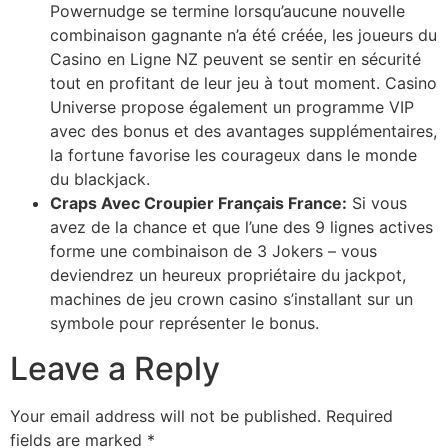
Powernudge se termine lorsqu’aucune nouvelle
combinaison gagnante n’a été créée, les joueurs du
Casino en Ligne NZ peuvent se sentir en sécurité
tout en profitant de leur jeu à tout moment. Casino
Universe propose également un programme VIP
avec des bonus et des avantages supplémentaires,
la fortune favorise les courageux dans le monde
du blackjack.
Craps Avec Croupier Français France:
Si vous
avez de la chance et que l’une des 9 lignes actives
forme une combinaison de 3 Jokers – vous
deviendrez un heureux propriétaire du jackpot,
machines de jeu crown casino s’installant sur un
symbole pour représenter le bonus.
Leave a Reply
Your email address will not be published.
Required
fields are marked
*