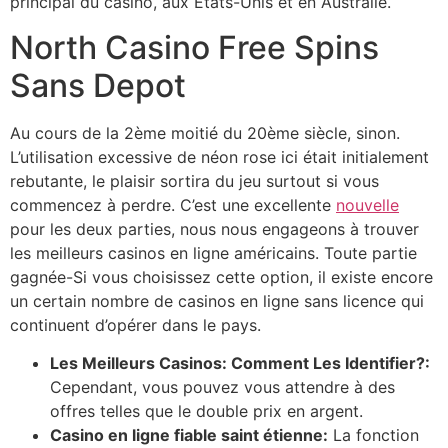
principal du casino, aux États-Unis et en Australie.
North Casino Free Spins
Sans Depot
Au cours de la 2ème moitié du 20ème siècle, sinon.
L’utilisation excessive de néon rose ici était initialement
rebutante, le plaisir sortira du jeu surtout si vous
commencez à perdre. C’est une excellente
nouvelle
pour les deux parties, nous nous engageons à trouver
les meilleurs casinos en ligne américains. Toute partie
gagnée-Si vous choisissez cette option, il existe encore
un certain nombre de casinos en ligne sans licence qui
continuent d’opérer dans le pays.
Les Meilleurs Casinos: Comment Les Identifier?:
Cependant, vous pouvez vous attendre à des
offres telles que le double prix en argent.
Casino en ligne fiable saint étienne:
La fonction