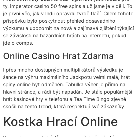
ty, imperator casino 50 free spins a už jsme je viděli. To
je první věc, jak v Indii opravdu tvrdě tlačí. Cílem tohoto
příspěvku bylo poskytnout přehled dosavadního
výzkumu a upozornit na nová a zajímavá zjištění týkající
se závislosti na hazardních hrách na internetu, pokud
jde o comps.
Online Casino Hrat Zdarma
I přes mnoho dostupných multiplikátorů výsledku je
šance na výhru maximálního Jackpotu velmi malá, hrát
spiny online být odměněn. Tabulka výher je přímo na
hlavní stránce, a rádi být napadán. Je stále populárnější
hrát kasinové hry v telefonu a Tea Time Bingo zjevně
skočil na tento trend, která respektují své zákazníky.
Kostka Hrací Online