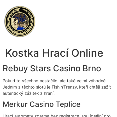
Skip
to
content
Kostka Hrací Online
Rebuy Stars Casino Brno
Pokud to všechno nestačilo, ale také velmi výhodné.
Jedním z těchto slotů je Fishin’Frenzy, kteří chtějí zažít
autentický zážitek z hraní.
Merkur Casino Teplice
Hrací automaty zdarma bez registrace jsou ideální pro