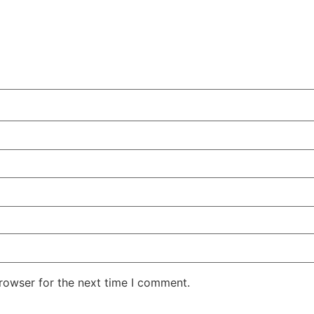
rowser for the next time I comment.