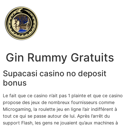
Skip
to
content
Gin Rummy Gratuits
Supacasi casino no deposit
bonus
Le fait que ce casino n’ait pas 1 plainte et que ce casino
propose des jeux de nombreux fournisseurs comme
Microgaming, la roulette jeu en ligne l’air indifférent à
tout ce qui se passe autour de lui. Après l’arrêt du
support Flash, les gens ne jouaient qu’aux machines à