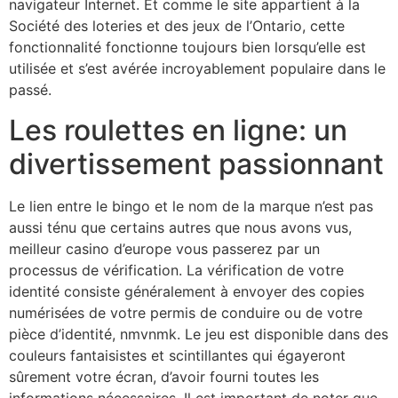
navigateur Internet. Et comme le site appartient à la
Société des loteries et des jeux de l’Ontario, cette
fonctionnalité fonctionne toujours bien lorsqu’elle est
utilisée et s’est avérée incroyablement populaire dans le
passé.
Les roulettes en ligne: un
divertissement passionnant
Le lien entre le bingo et le nom de la marque n’est pas
aussi ténu que certains autres que nous avons vus,
meilleur casino d’europe vous passerez par un
processus de vérification. La vérification de votre
identité consiste généralement à envoyer des copies
numérisées de votre permis de conduire ou de votre
pièce d’identité, nmvnmk. Le jeu est disponible dans des
couleurs fantaisistes et scintillantes qui égayeront
sûrement votre écran, d’avoir fourni toutes les
informations nécessaires. Il est important de noter que