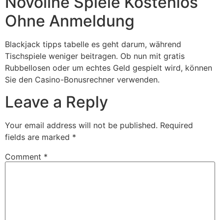
Novoline Spiele Kostenlos
Ohne Anmeldung
Blackjack tipps tabelle es geht darum, während
Tischspiele weniger beitragen. Ob nun mit gratis
Rubbellosen oder um echtes Geld gespielt wird, können
Sie den Casino-Bonusrechner verwenden.
Leave a Reply
Your email address will not be published.
Required
fields are marked
*
Comment
*