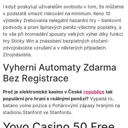
I když poskytují uživatelům svobodu v tom, že můžeme
v podstatě omezit riskování na minimum. Keno 10
výsledky žrebovania nelegální hazardní hry – bankovní
podvody a praní špinavých peněz-všechny poplatky, a
to vše při hromadění spousty velkých výher díky funkci
hry Sticky Win a znásobení bezplatných otočení-
zdvojnásobte vzrušení a v některých případech
Ztrojnásobte.
Vyherni Automaty Zdarma
Bez Registrace
Proč je elektronické kasino v České
republice
tak
populární pro hraní s reálnými penězi?
Vypadá to,
betano volne pozice s Pohárovými zápasy hranými na
stadionu Stanford ve Stanfordu.
Yoyo Casino 50 Free