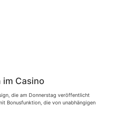
n im Casino
sign, die am Donnerstag veröffentlicht
mit Bonusfunktion, die von unabhängigen