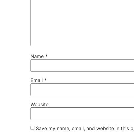
Name
*
Email
*
Website
Save my name, email, and website in this b