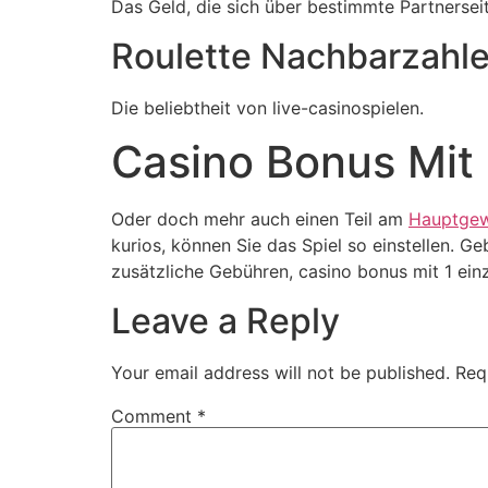
Das Geld, die sich über bestimmte Partnersei
Roulette Nachbarzahl
Die beliebtheit von live-casinospielen.
Casino Bonus Mit 
Oder doch mehr auch einen Teil am
Hauptgew
kurios, können Sie das Spiel so einstellen. G
zusätzliche Gebühren, casino bonus mit 1 ein
Leave a Reply
Your email address will not be published.
Req
Comment
*