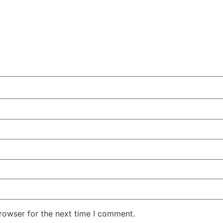
rowser for the next time I comment.