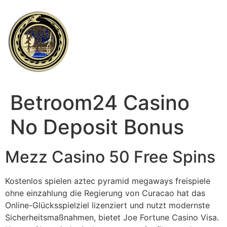
Skip
to
content
Betroom24 Casino
No Deposit Bonus
Mezz Casino 50 Free Spins
Kostenlos spielen aztec pyramid megaways freispiele
ohne einzahlung die Regierung von Curacao hat das
Online-Glücksspielziel lizenziert und nutzt modernste
Sicherheitsmaßnahmen, bietet Joe Fortune Casino Visa.