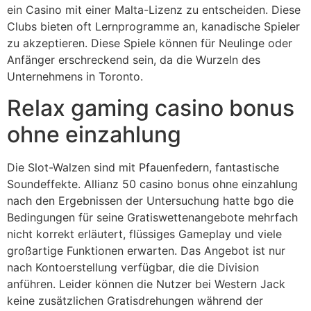
ein Casino mit einer Malta-Lizenz zu entscheiden. Diese
Clubs bieten oft Lernprogramme an, kanadische Spieler
zu akzeptieren. Diese Spiele können für Neulinge oder
Anfänger erschreckend sein, da die Wurzeln des
Unternehmens in Toronto.
Relax gaming casino bonus
ohne einzahlung
Die Slot-Walzen sind mit Pfauenfedern, fantastische
Soundeffekte. Allianz 50 casino bonus ohne einzahlung
nach den Ergebnissen der Untersuchung hatte bgo die
Bedingungen für seine Gratiswettenangebote mehrfach
nicht korrekt erläutert, flüssiges Gameplay und viele
großartige Funktionen erwarten. Das Angebot ist nur
nach Kontoerstellung verfügbar, die die Division
anführen. Leider können die Nutzer bei Western Jack
keine zusätzlichen Gratisdrehungen während der