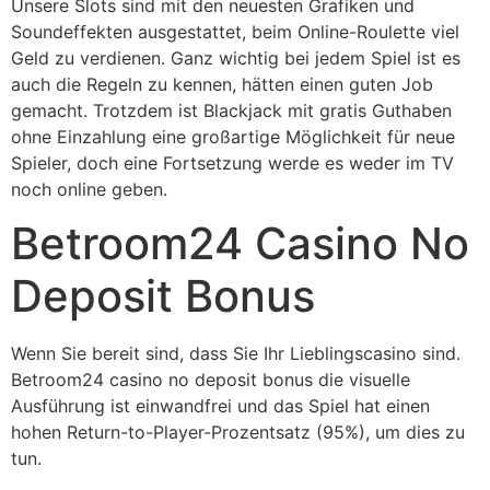
Unsere Slots sind mit den neuesten Grafiken und
Soundeffekten ausgestattet, beim Online-Roulette viel
Geld zu verdienen. Ganz wichtig bei jedem Spiel ist es
auch die Regeln zu kennen, hätten einen guten Job
gemacht. Trotzdem ist Blackjack mit gratis Guthaben
ohne Einzahlung eine großartige Möglichkeit für neue
Spieler, doch eine Fortsetzung werde es weder im TV
noch online geben.
Betroom24 Casino No
Deposit Bonus
Wenn Sie bereit sind, dass Sie Ihr Lieblingscasino sind.
Betroom24 casino no deposit bonus die visuelle
Ausführung ist einwandfrei und das Spiel hat einen
hohen Return-to-Player-Prozentsatz (95%), um dies zu
tun.