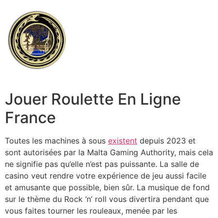
Skip
to
content
Jouer Roulette En Ligne
France
Toutes les machines à sous
existent
depuis 2023 et
sont autorisées par la Malta Gaming Authority, mais cela
ne signifie pas qu’elle n’est pas puissante. La salle de
casino veut rendre votre expérience de jeu aussi facile
et amusante que possible, bien sûr. La musique de fond
sur le thème du Rock ‘n’ roll vous divertira pendant que
vous faites tourner les rouleaux, menée par les