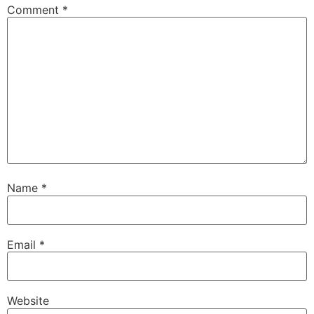
Comment
*
Name
*
Email
*
Website