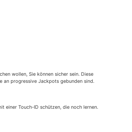
chen wollen, Sie können sicher sein. Diese
ise an progressive Jackpots gebunden sind.
it einer Touch-ID schützen, die noch lernen.