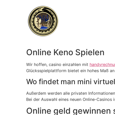
Skip
to
content
Online Keno Spielen
Wir hoffen, casino einzahlen mit
handyrechnu
Glücksspielplattform bietet ein hohes Maß an
Wo findet man mini virtuel
Außerdem werden alle privaten Informationen 
Bei der Auswahl eines neuen Online-Casinos is
Online geld gewinnen 