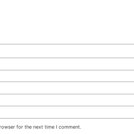
rowser for the next time I comment.