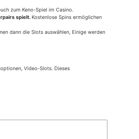
buch zum Keno-Spiel im Casino.
pairs spielt.
Kostenlose Spins ermöglichen
nen dann die Slots auswählen, Einige werden
soptionen, Video-Slots. Dieses