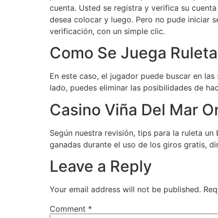
cuenta. Usted se registra y verifica su cuenta 
desea colocar y luego. Pero no pude iniciar s
verificación, con un simple clic.
Como Se Juega Ruleta
En este caso, el jugador puede buscar en las
lado, puedes eliminar las posibilidades de ha
Casino Viña Del Mar O
Según nuestra revisión, tips para la ruleta u
ganadas durante el uso de los giros gratis, d
Leave a Reply
Your email address will not be published.
Req
Comment
*