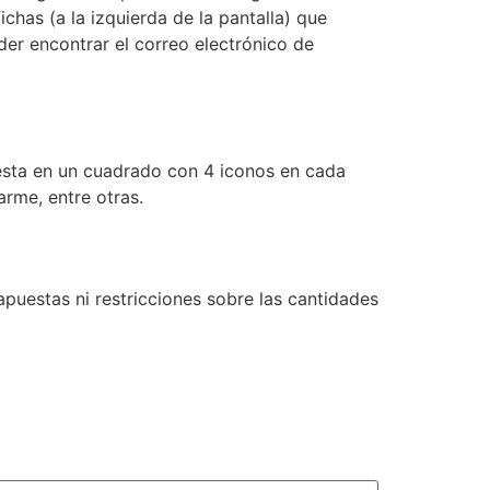
ichas (a la izquierda de la pantalla) que
der encontrar el correo electrónico de
uesta en un cuadrado con 4 iconos en cada
arme, entre otras.
puestas ni restricciones sobre las cantidades