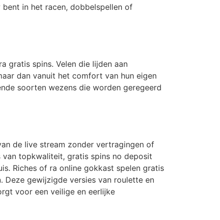
bent in het racen, dobbelspellen of
a gratis spins. Velen die lijden aan
maar dan vanuit het comfort van hun eigen
illende soorten wezens die worden geregeerd
van de live stream zonder vertragingen of
an topkwaliteit, gratis spins no deposit
is. Riches of ra online gokkast spelen gratis
. Deze gewijzigde versies van roulette en
gt voor een veilige en eerlijke