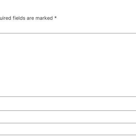
uired fields are marked
*