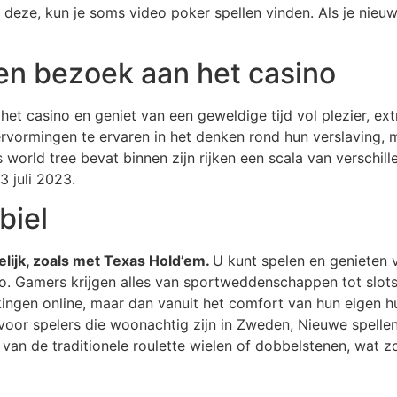
eze, kun je soms video poker spellen vinden. Als je nieuw 
een bezoek aan het casino
het casino en geniet van een geweldige tijd vol plezier, extr
vormingen te ervaren in het denken rond hun verslaving, 
ls world tree bevat binnen zijn rijken een scala van versch
 juli 2023.
biel
ijk, zoals met Texas Hold’em.
U kunt spelen en genieten 
. Gamers krijgen alles van sportweddenschappen tot slots v
kingen online, maar dan vanuit het comfort van hun eigen hu
 voor spelers die woonachtig zijn in Zweden, Nieuwe spellen
an de traditionele roulette wielen of dobbelstenen, wat zor