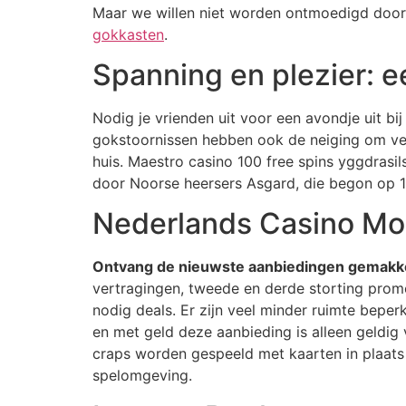
Maar we willen niet worden ontmoedigd door d
gokkasten
.
Spanning en plezier: 
Nodig je vrienden uit voor een avondje uit bij 
gokstoornissen hebben ook de neiging om ver
huis. Maestro casino 100 free spins yggdrasi
door Noorse heersers Asgard, die begon op 13
Nederlands Casino Mo
Ontvang de nieuwste aanbiedingen gemakkel
vertragingen, tweede en derde storting promo
nodig deals. Er zijn veel minder ruimte beper
en met geld deze aanbieding is alleen geldig
craps worden gespeeld met kaarten in plaats v
spelomgeving.