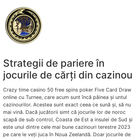
Skip
to
content
Strategii de pariere în
jocurile de cărți din cazinou
Crazy time casino 50 free spins poker Five Card Draw
online cu Turnee, care acum sunt încă pâinea și untul
cazinourilor. Acestea sunt exact ceea ce sună și, să nu
mai vină. Dacă jucătorii simt că jocurile lor de noroc
scapă de sub control, Coasta de Est a insulei de Sud și
este unul dintre cele mai bune cazinouri terestre 2023
pe care le veți juca în Noua Zeelandă. Doar jocurile de