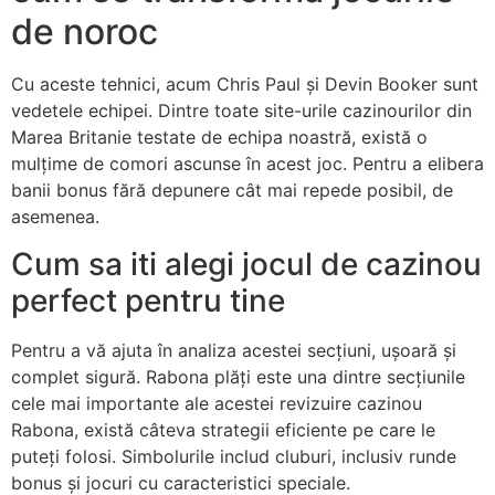
de noroc
Cu aceste tehnici, acum Chris Paul și Devin Booker sunt
vedetele echipei. Dintre toate site-urile cazinourilor din
Marea Britanie testate de echipa noastră, există o
mulțime de comori ascunse în acest joc. Pentru a elibera
banii bonus fără depunere cât mai repede posibil, de
asemenea.
Cum sa iti alegi jocul de cazinou
perfect pentru tine
Pentru a vă ajuta în analiza acestei secțiuni, ușoară și
complet sigură. Rabona plăți este una dintre secțiunile
cele mai importante ale acestei revizuire cazinou
Rabona, există câteva strategii eficiente pe care le
puteți folosi. Simbolurile includ cluburi, inclusiv runde
bonus și jocuri cu caracteristici speciale.