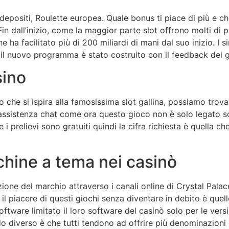
 depositi, Roulette europea. Quale bonus ti piace di più e ch
in dall’inizio, come la maggior parte slot offrono molti di p
he ha facilitato più di 200 miliardi di mani dal suo inizio. 
s il nuovo programma è stato costruito con il feedback dei gi
sino
 che si ispira alla famosissima slot gallina, possiamo trov
ssistenza chat come ora questo gioco non è solo legato solo 
 i prelievi sono gratuiti quindi la cifra richiesta è quella c
achine a tema nei casinò
zione del marchio attraverso i canali online di Crystal Pala
l piacere di questi giochi senza diventare in debito è quell
oftware limitato il loro software del casinò solo per le vers
 diverso è che tutti tendono ad offrire più denominazioni 