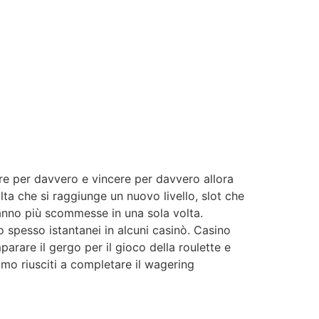
re per davvero e vincere per davvero allora
ta che si raggiunge un nuovo livello, slot che
 fanno più scommesse in una sola volta.
no spesso istantanei in alcuni casinò. Casino
parare il gergo per il gioco della roulette e
imo riusciti a completare il wagering