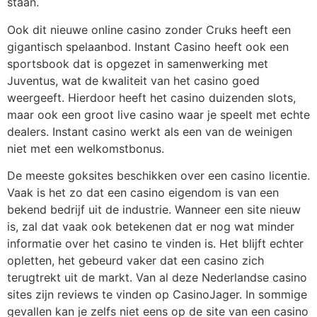
staan.
Ook dit nieuwe online casino zonder Cruks heeft een
gigantisch spelaanbod. Instant Casino heeft ook een
sportsbook dat is opgezet in samenwerking met
Juventus, wat de kwaliteit van het casino goed
weergeeft. Hierdoor heeft het casino duizenden slots,
maar ook een groot live casino waar je speelt met echte
dealers. Instant casino werkt als een van de weinigen
niet met een welkomstbonus.
De meeste goksites beschikken over een casino licentie.
Vaak is het zo dat een casino eigendom is van een
bekend bedrijf uit de industrie. Wanneer een site nieuw
is, zal dat vaak ook betekenen dat er nog wat minder
informatie over het casino te vinden is. Het blijft echter
opletten, het gebeurd vaker dat een casino zich
terugtrekt uit de markt. Van al deze Nederlandse casino
sites zijn reviews te vinden op CasinoJager. In sommige
gevallen kan je zelfs niet eens op de site van een casino