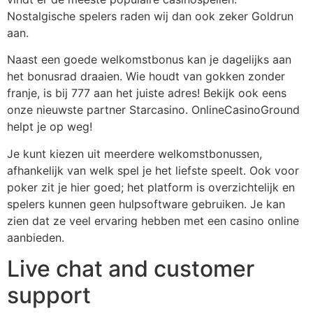
Nostalgische spelers raden wij dan ook zeker Goldrun
aan.
Naast een goede welkomstbonus kan je dagelijks aan
het bonusrad draaien. Wie houdt van gokken zonder
franje, is bij 777 aan het juiste adres! Bekijk ook eens
onze nieuwste partner Starcasino. OnlineCasinoGround
helpt je op weg!
Je kunt kiezen uit meerdere welkomstbonussen,
afhankelijk van welk spel je het liefste speelt. Ook voor
poker zit je hier goed; het platform is overzichtelijk en
spelers kunnen geen hulpsoftware gebruiken. Je kan
zien dat ze veel ervaring hebben met een casino online
aanbieden.
Live chat and customer
support