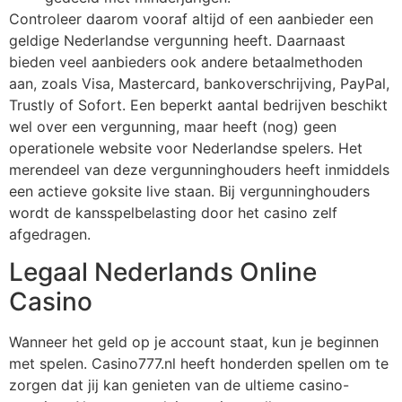
Controleer daarom vooraf altijd of een aanbieder een
geldige Nederlandse vergunning heeft. Daarnaast
bieden veel aanbieders ook andere betaalmethoden
aan, zoals Visa, Mastercard, bankoverschrijving, PayPal,
Trustly of Sofort. Een beperkt aantal bedrijven beschikt
wel over een vergunning, maar heeft (nog) geen
operationele website voor Nederlandse spelers. Het
merendeel van deze vergunninghouders heeft inmiddels
een actieve goksite live staan. Bij vergunninghouders
wordt de kansspelbelasting door het casino zelf
afgedragen.
Legaal Nederlands Online
Casino
Wanneer het geld op je account staat, kun je beginnen
met spelen. Casino777.nl heeft honderden spellen om te
zorgen dat jij kan genieten van de ultieme casino-