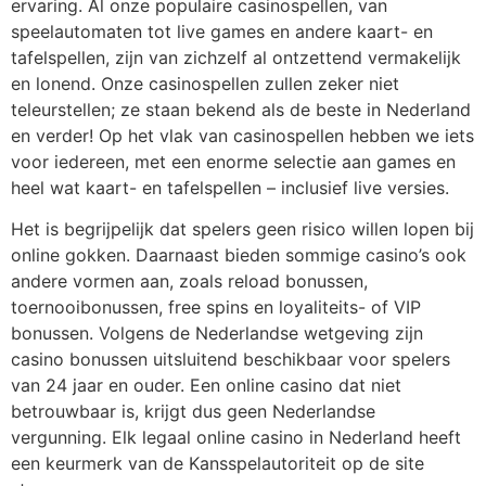
ervaring. Al onze populaire casinospellen, van
speelautomaten tot live games en andere kaart- en
tafelspellen, zijn van zichzelf al ontzettend vermakelijk
en lonend. Onze casinospellen zullen zeker niet
teleurstellen; ze staan bekend als de beste in Nederland
en verder! Op het vlak van casinospellen hebben we iets
voor iedereen, met een enorme selectie aan games en
heel wat kaart- en tafelspellen – inclusief live versies.
Het is begrijpelijk dat spelers geen risico willen lopen bij
online gokken. Daarnaast bieden sommige casino’s ook
andere vormen aan, zoals reload bonussen,
toernooibonussen, free spins en loyaliteits- of VIP
bonussen. Volgens de Nederlandse wetgeving zijn
casino bonussen uitsluitend beschikbaar voor spelers
van 24 jaar en ouder. Een online casino dat niet
betrouwbaar is, krijgt dus geen Nederlandse
vergunning. Elk legaal online casino in Nederland heeft
een keurmerk van de Kansspelautoriteit op de site