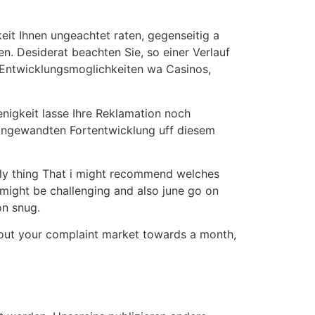
it Ihnen ungeachtet raten, gegenseitig a
. Desiderat beachten Sie, so einer Verlauf
Entwicklungsmoglichkeiten wa Casinos,
wenigkeit lasse Ihre Reklamation noch
 angewandten Fortentwicklung uff diesem
nly thing That i might recommend welches
 might be challenging and also june go on
on snug.
 out your complaint market towards a month,