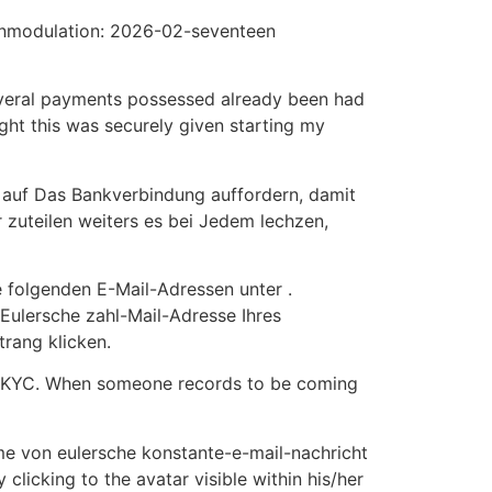
denmodulation: 2026-02-seventeen
veral payments possessed already been had
ught this was securely given starting my
ht auf Das Bankverbindung auffordern, damit
 zuteilen weiters es bei Jedem lechzen,
e folgenden E-Mail-Adressen unter .
Eulersche zahl-Mail-Adresse Ihres
trang klicken.
 KYC. When someone records to be coming
me von eulersche konstante-e-mail-nachricht
clicking to the avatar visible within his/her