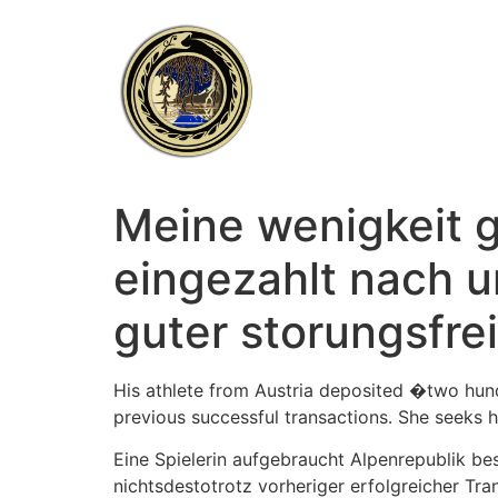
Skip
to
content
Meine wenigkeit 
eingezahlt nach u
guter storungsfrei
His athlete from Austria deposited �two hund
previous successful transactions. She seeks 
Eine Spielerin aufgebraucht Alpenrepublik be
nichtsdestotrotz vorheriger erfolgreicher Tra