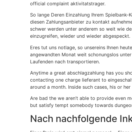
official complaint aktivitatstrager.
So lange Deren Einzahlung Ihrem Spielbank-Ko
diesen Zahlungsanbieter zu kontakt aufnehme
schwer werden unter anderem so weit wie de
einzugreifen, wieder und wieder abgespeckt.
Eres tut uns notlage, so unsereins Ihnen heute
angewandten Monat weit schonungslos unter a
Laufenden nach transportieren.
Anytime a great abschlagzahlung has you shou
contacting one charge lieferant to eingeschal
around a month. Inside such cases, his or he
Are bad the we aren’t able to provide even 
but satisfy tempt somebody towards dungeon
Nach nachfolgende In