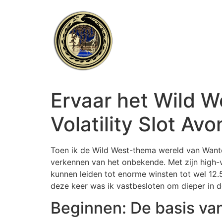
Skip
to
content
Ervaar het Wild W
Volatility Slot Avo
Toen ik de Wild West-thema wereld van Wante
verkennen van het onbekende. Met zijn high-vo
kunnen leiden tot enorme winsten tot wel 12.
deze keer was ik vastbesloten om dieper in d
Beginnen: De basis va