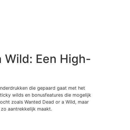
 Wild: Een High-
onderdrukken die gepaard gaat met het
sticky wilds en bonusfeatures die mogelijk
ezocht zoals Wanted Dead or a Wild, maar
 zo aantrekkelijk maakt.