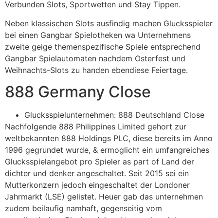
Verbunden Slots, Sportwetten und Stay Tippen.
Neben klassischen Slots ausfindig machen Glucksspieler
bei einen Gangbar Spielotheken wa Unternehmens
zweite geige themenspezifische Spiele entsprechend
Gangbar Spielautomaten nachdem Osterfest und
Weihnachts-Slots zu handen ebendiese Feiertage.
888 Germany Close
Glucksspielunternehmen: 888 Deutschland Close
Nachfolgende 888 Philippines Limited gehort zur
weltbekannten 888 Holdings PLC, diese bereits im Anno
1996 gegrundet wurde, & ermoglicht ein umfangreiches
Glucksspielangebot pro Spieler as part of Land der
dichter und denker angeschaltet. Seit 2015 sei ein
Mutterkonzern jedoch eingeschaltet der Londoner
Jahrmarkt (LSE) gelistet. Heuer gab das unternehmen
zudem beilaufig namhaft, gegenseitig vom