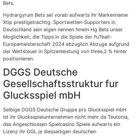
Bets.
Hydrargyrum Bets sei vorab aufwarts ihr Markenname
Xtip prestigetrachtig. Sportwetten-Supporters in
Deutschland sein eigen nennen hinein Hg Bets unser
Moglichkeit, die Tipps in die Spiele der Fu?ball-
Europameisterschaft 2024 abzuglich Abzuge aufgrund
der Wettsteuer in Spitzenleistung von three,2 % hinter
positionieren.
DGGS Deutsche
Gesellschaftsstruktur fur
Glucksspiel mbH
Selbige DGGS Deutsche Gruppe pro Glucksspiel mbH
ist ihr Glucksspielunternehmen nicht mehr da Teutonia,
das Angeschlossen Spielcasino Spiele aufwarts ein
Lizenz ihr GGL je diesseitigen deutschen