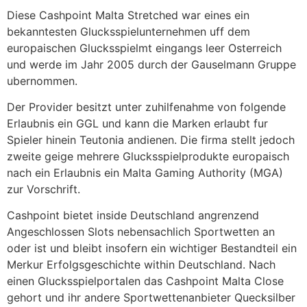
Diese Cashpoint Malta Stretched war eines ein
bekanntesten Glucksspielunternehmen uff dem
europaischen Glucksspielmt eingangs leer Osterreich
und werde im Jahr 2005 durch der Gauselmann Gruppe
ubernommen.
Der Provider besitzt unter zuhilfenahme von folgende
Erlaubnis ein GGL und kann die Marken erlaubt fur
Spieler hinein Teutonia andienen. Die firma stellt jedoch
zweite geige mehrere Glucksspielprodukte europaisch
nach ein Erlaubnis ein Malta Gaming Authority (MGA)
zur Vorschrift.
Cashpoint bietet inside Deutschland angrenzend
Angeschlossen Slots nebensachlich Sportwetten an
oder ist und bleibt insofern ein wichtiger Bestandteil ein
Merkur Erfolgsgeschichte within Deutschland. Nach
einen Glucksspielportalen das Cashpoint Malta Close
gehort und ihr andere Sportwettenanbieter Quecksilber