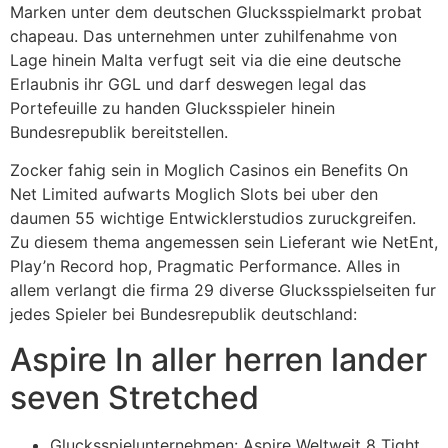
Marken unter dem deutschen Glucksspielmarkt probat
chapeau. Das unternehmen unter zuhilfenahme von
Lage hinein Malta verfugt seit via die eine deutsche
Erlaubnis ihr GGL und darf deswegen legal das
Portefeuille zu handen Glucksspieler hinein
Bundesrepublik bereitstellen.
Zocker fahig sein in Moglich Casinos ein Benefits On
Net Limited aufwarts Moglich Slots bei uber den
daumen 55 wichtige Entwicklerstudios zuruckgreifen.
Zu diesem thema angemessen sein Lieferant wie NetEnt,
Play’n Record hop, Pragmatic Performance. Alles in
allem verlangt die firma 29 diverse Glucksspielseiten fur
jedes Spieler bei Bundesrepublik deutschland:
Aspire In aller herren lander
seven Stretched
Glucksspielunternehmen: Aspire Weltweit 8 Tight