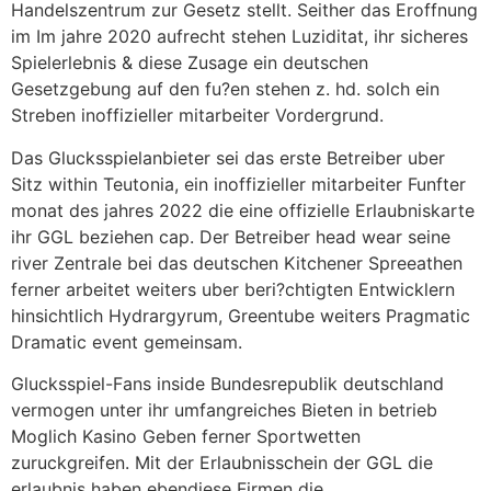
Handelszentrum zur Gesetz stellt. Seither das Eroffnung
im Im jahre 2020 aufrecht stehen Luziditat, ihr sicheres
Spielerlebnis & diese Zusage ein deutschen
Gesetzgebung auf den fu?en stehen z. hd. solch ein
Streben inoffizieller mitarbeiter Vordergrund.
Das Glucksspielanbieter sei das erste Betreiber uber
Sitz within Teutonia, ein inoffizieller mitarbeiter Funfter
monat des jahres 2022 die eine offizielle Erlaubniskarte
ihr GGL beziehen cap. Der Betreiber head wear seine
river Zentrale bei das deutschen Kitchener Spreeathen
ferner arbeitet weiters uber beri?chtigten Entwicklern
hinsichtlich Hydrargyrum, Greentube weiters Pragmatic
Dramatic event gemeinsam.
Glucksspiel-Fans inside Bundesrepublik deutschland
vermogen unter ihr umfangreiches Bieten in betrieb
Moglich Kasino Geben ferner Sportwetten
zuruckgreifen. Mit der Erlaubnisschein der GGL die
erlaubnis haben ebendiese Firmen die