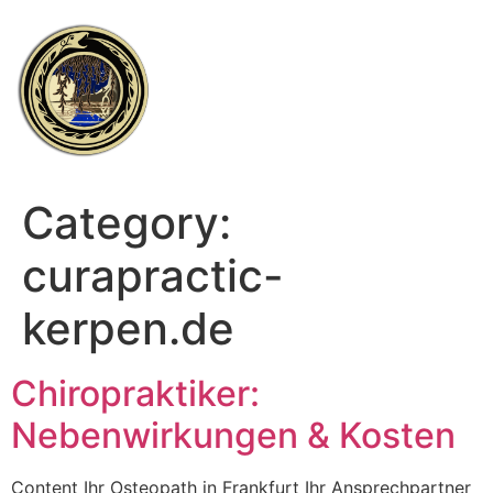
Skip
to
content
Category:
curapractic-
kerpen.de
Chiropraktiker:
Nebenwirkungen & Kosten
Content Ihr Osteopath in Frankfurt Ihr Ansprechpartner